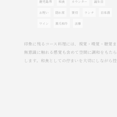
鹿児島市
和食
カウンター
誕生日
お祝い
隠れ家
貸切
ランチ
日本酒
ワイン
黒毛和牛
法事
印象に残るコース料理には、視覚・嗅覚・聴覚
無意識に触れる感覚も含めて空間に調和をもた
します。和食としての佇まいを大切にしながら控