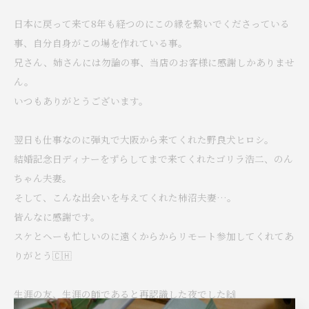
日本に戻って来て8年も経つのにこの縁を繋いでくださっている
事、自分自身がこの場を作れている事。
兄さん、姉さんには勿論の事、当店のお客様に感謝しかありませ
ん。
いつもありがとうございます。
翌日も仕事なのに弾丸で大阪から来てくれた野良犬ヒロシ。
結婚記念日ディナーをずらしてまで来てくれたゴリラ浩二、のん
ちゃん夫妻。
そして、こんな出会いを与えてくれた柿沼夫妻…。
皆んなに感謝です。
スケとヘーも忙しいのに遠くからからリモート参加してくれてあ
りがとう🇨🇭
生涯の友、生涯の師であると再認識した夜でした🙌