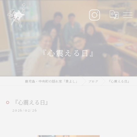
『心震える日』
鹿児島・中央町の隠れ家「貴よし」
ブログ
『心震える日』
『心震える日』
2026/02/26