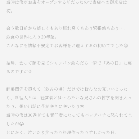
当時は僕がお店をオープンする前だったので当店への御来店は
初。
会う数日前から嬉しくもあり照れ臭くもあり緊張感もあり…。
飲食の世界に入り20年超。
こんなにも情緒不安定でお客様をお迎えするの初めてでした😅
結局、会って顔を見てシャンパン飲んだら一瞬で「あの日」に戻
るのですが🥂
師弟関係を超えて［飲みの場］だけでは皆んなお互いいじった
り、料理人とは...経営者とは…みたいな兄さんの哲学を聞き入っ
たり、想い出話に花が咲きに咲いたり🌸
当時の僕は30過ぎても責任者になってもバッチバチに怒られてま
したが😱
とにかく、泣いたり笑ったり料理作ったり忙しかった日。