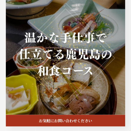
信哉兄さん、祥姉さん。
昔も今も偉大な背中を見せてくれてありがとうございます。
又、会う日まで…。
Merci tout le monde.
Je suis vraiment heureux😭
Â bientôt👋
#Restaurant KAKINUMA
#Genève
#江崎ストアー
お気軽にお問い合わせください