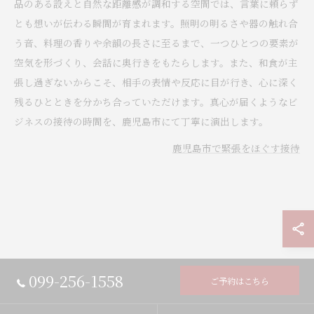
品のある設えと自然な距離感が調和する空間では、言葉に頼らず
とも想いが伝わる瞬間が育まれます。照明の明るさや器の触れ合
う音、料理の香りや余韻の長さに至るまで、一つひとつの要素が
空気を形づくり、会話に奥行きをもたらします。また、和食が主
張し過ぎないからこそ、相手の表情や反応に目が行き、心に深く
残るひとときを分かち合っていただけます。真心が届くようなビ
ジネスの接待の時間を、鹿児島市にて丁寧に演出します。
鹿児島市で緊張をほぐす接待
099-256-1558
ご予約はこちら