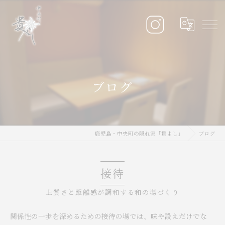
ブログ
鹿児島・中央町の隠れ家「貴よし」
ブログ
接待
上質さと距離感が調和する和の場づくり
関係性の一歩を深めるための接待の場では、味や設えだけでな