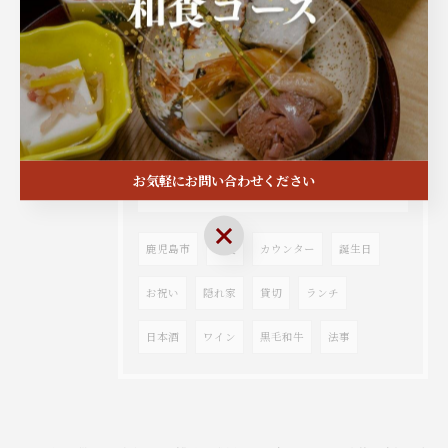
2026/01/16
【恵方巻き 2026】
お気軽にお問い合わせください
タグ
Tags
お気軽にお問い合わせください
鹿児島市
和食
カウンター
誕生日
お祝い
隠れ家
貸切
ランチ
日本酒
ワイン
黒毛和牛
法事