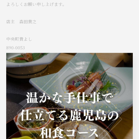
よろしくお願い申し上げます。
店主 森田貴之
中央町貴よし
890-0053
鹿児島市中央町31-15
Tel:099-256-1558
< 前のページ
一覧に戻る
次のページ >